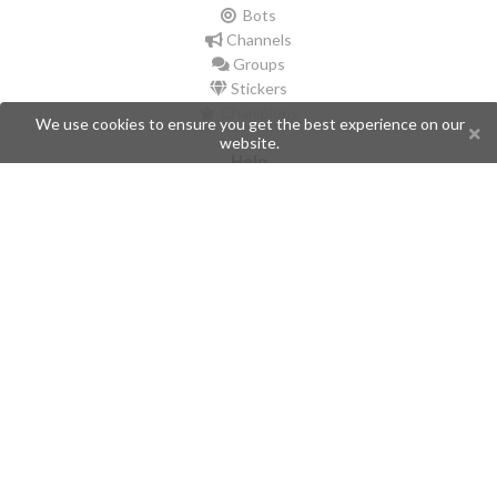
Bots
Channels
Groups
Stickers
Champions
We use cookies to ensure you get the best experience on our
website.
Help
Issues
Create an issue
Frequently Asked Questions
Pages
API
Privacy Policy
Contributors
Follow Us
Telegram
Twitter